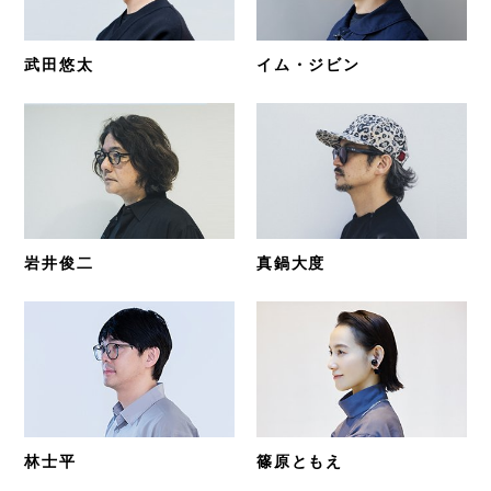
武田悠太
イム・ジビン
岩井俊二
真鍋大度
林士平
篠原ともえ