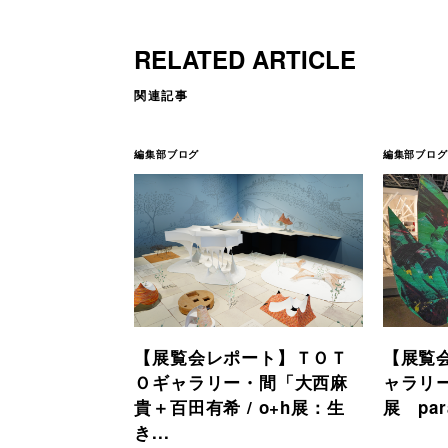
RELATED ARTICLE
関連記事
編集部ブログ
編集部ブログ
【展覧会レポート】ＴＯＴ
【展覧会
Ｏギャラリー・間「大西麻
ャラリ
貴＋百田有希 / o+h展：⽣
展 paral
き...