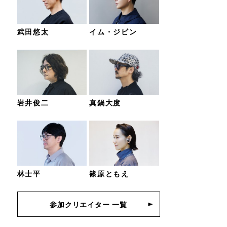
武田悠太
イム・ジビン
岩井俊二
真鍋大度
林士平
篠原ともえ
参加クリエイター 一覧