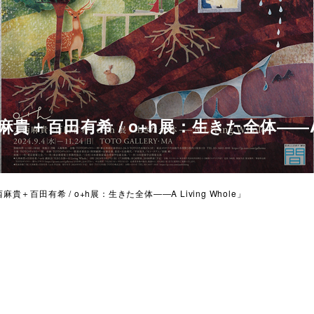
＋百田有希 / o+h展：生きた全体――A Li
貴＋百田有希 / o+h展：生きた全体――A Living Whole」