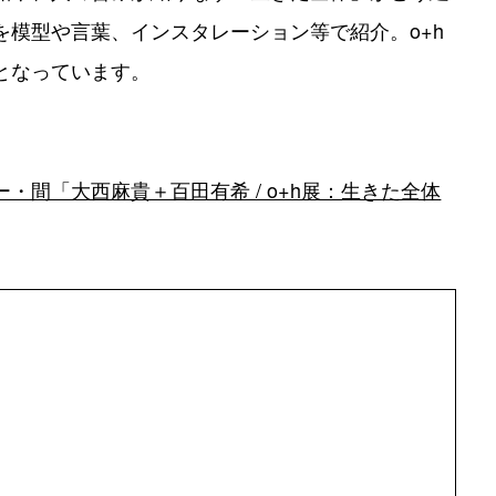
を模型や言葉、インスタレーション等で紹介。o+h
となっています。
・間「大西麻貴＋百田有希 / o+h展：⽣きた全体
）