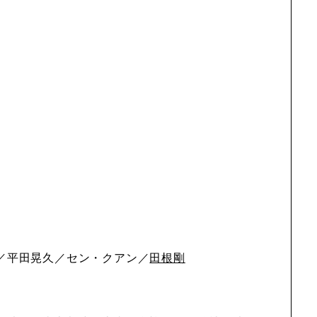
／平田晃久／セン・クアン／
田根剛