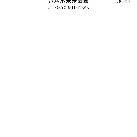
JP
/
EN
by