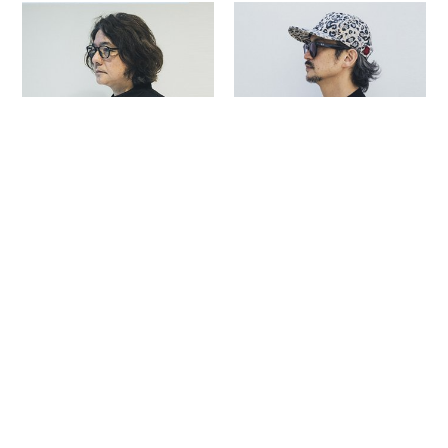
岩井俊二
真鍋大度
林士平
篠原ともえ
参加クリエイター 一覧