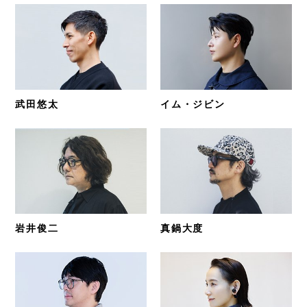
武田悠太
イム・ジビン
岩井俊二
真鍋大度