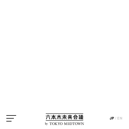
JP
/
EN
by