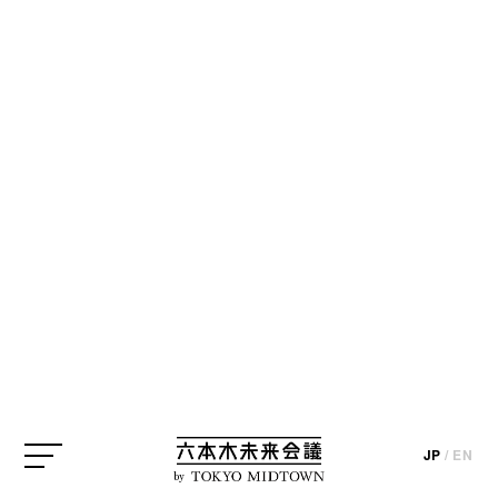
JP
/
EN
by