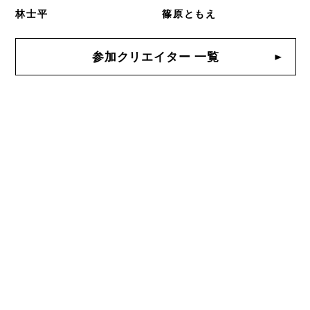
林士平
篠原ともえ
参加クリエイター 一覧
RANKING
ALL
CATEGORY
EVENT
2026-04-29 - 2026-09-23
森美術館「ロン・ミュエク」展