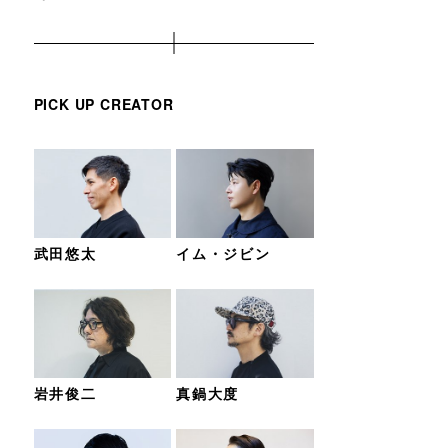
PICK UP CREATOR
武田悠太
イム・ジビン
岩井俊二
真鍋大度