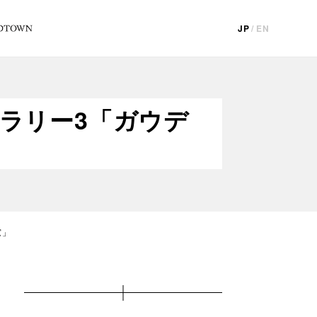
JP
/
EN
ギャラリー3「ガウデ
窓」