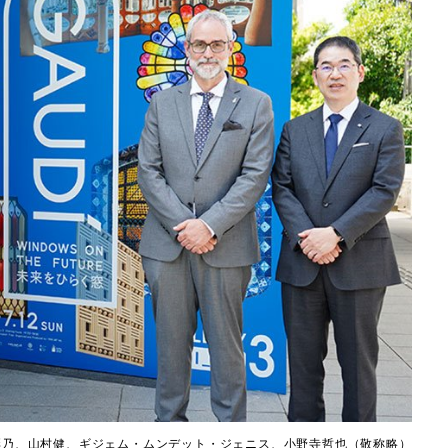
彩乃、山村健、ギジェム・ムンデット・ジェニス、小野寺哲也（敬称略）