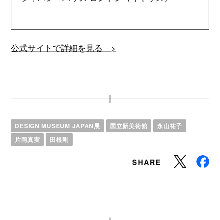
公式サイトで詳細を見る >
DESIGN MUSEUM JAPAN展
国立新美術館
永山祐子
片岡真実
田根剛
SHARE