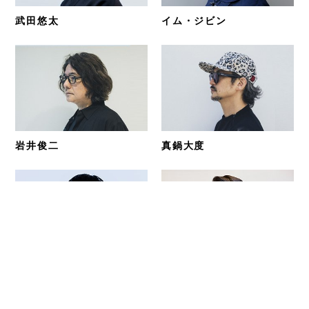
武田悠太
イム・ジビン
岩井俊二
真鍋大度
林士平
篠原ともえ