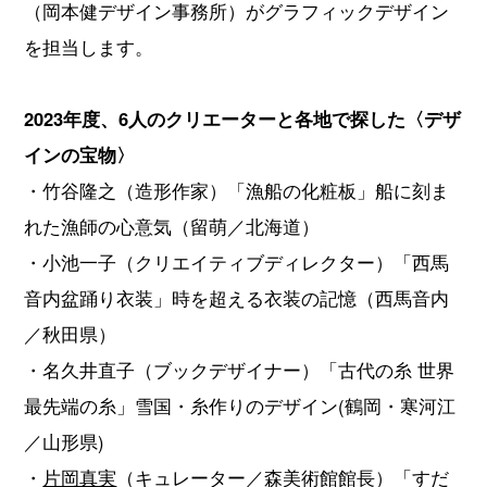
（岡本健デザイン事務所）がグラフィックデザイン
を担当します。
2023年度、6人のクリエーターと各地で探した〈デザ
インの宝物〉
・竹谷隆之（造形作家）「漁船の化粧板」船に刻ま
れた漁師の心意気（留萌／北海道）
・小池一子（クリエイティブディレクター）「西馬
音内盆踊り衣装」時を超える衣装の記憶（西馬音内
／秋田県）
・名久井直子（ブックデザイナー）「古代の糸 世界
最先端の糸」雪国・糸作りのデザイン(鶴岡・寒河江
／山形県)
・
片岡真実
（キュレーター／森美術館館長）「すだ