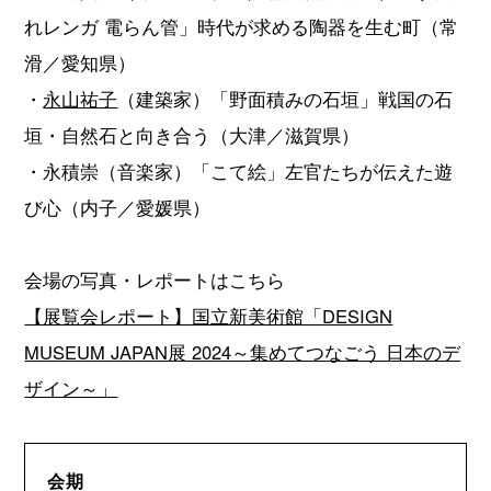
れレンガ 電らん管」時代が求める陶器を生む町（常
滑／愛知県）
・
永山祐子
（建築家）「野面積みの石垣」戦国の石
垣・自然石と向き合う（大津／滋賀県）
・永積崇（音楽家）「こて絵」左官たちが伝えた遊
び心（内子／愛媛県）
会場の写真・レポートはこちら
【展覧会レポート】国立新美術館「DESIGN
MUSEUM JAPAN展 2024～集めてつなごう 日本のデ
ザイン～」
会期