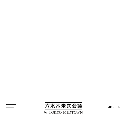
JP
/
EN
by