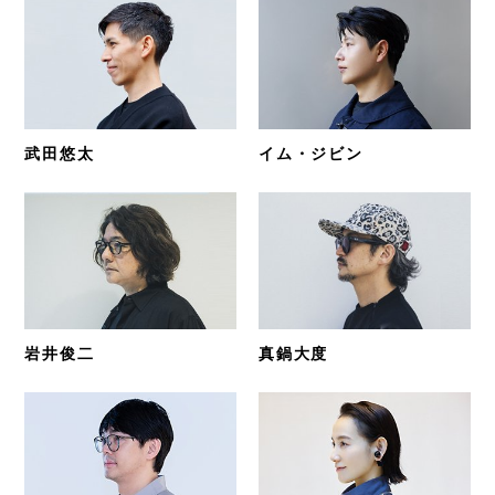
武田悠太
イム・ジビン
岩井俊二
真鍋大度