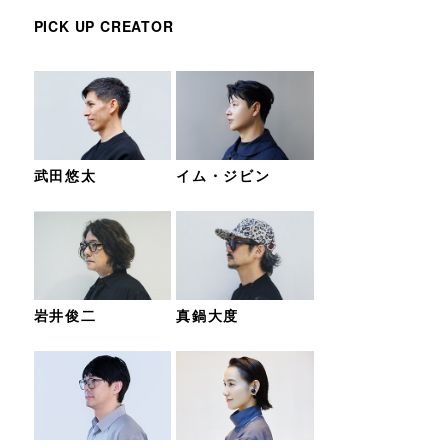
PICK UP CREATOR
武田悠太
イム・ジビン
岩井俊二
真鍋大度