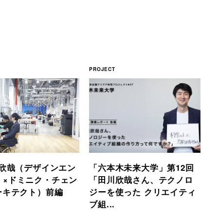
PROJECT
川欣哉（デザインエン
「六本木未来大学」第12回
）×ドミニク・チェン
「田川欣哉さん、テクノロ
ーキテクト）前編
ジーを使った クリエイティ
ブ組...