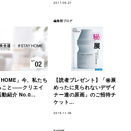
2017.06.21
編集部ブログ
Y HOME」今、私たち
【読者プレゼント】「㊙展
ること――クリエイ
めったに見られないデザイ
紹介 No.0...
ナー達の原画」のご招待チ
ケット...
2019.11.06