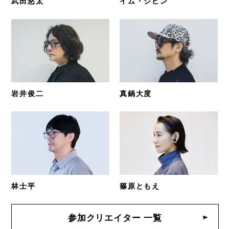
武田悠太
イム・ジビン
岩井俊二
真鍋大度
林士平
篠原ともえ
参加クリエイター 一覧