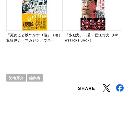
『死ぬこと以外かすり傷』（著）
『多動力』（著）堀江貴文（Ne
箕輪厚介（マガジンハウス）
wsPicks Book）
箕輪厚介
編集者
SHARE