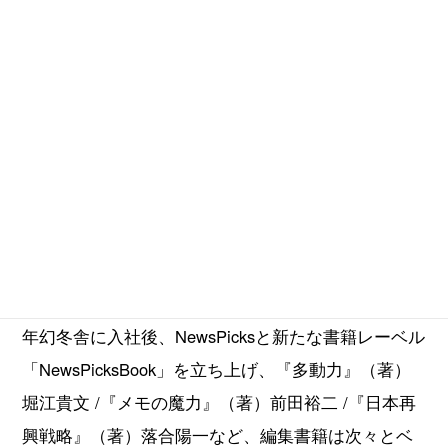
1985年生まれ。早稲田大学第一文学部卒業。2010年
双葉社に入社。ネオヒルズとのタイアップ企画『ネ
オヒルズジャパン』を創刊し3万部を完売。その後
も、『たった一人の熱狂』（著）見城徹/『逆転の仕
事論』（著）堀江貴文などの編集を手がける。2015
年幻冬舎に入社後、NewsPicksと新たな書籍レーベル
「NewsPicksBook」を立ち上げ、『多動力』（著）
堀江貴文 /『メモの魔力』（著）前田裕二 /『日本再
興戦略』（著）落合陽一など、編集書籍は次々とベ