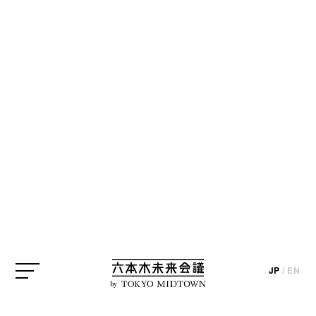
CREATOR
クリエイター
※掲載情報はインタビューおよびプロジェクト実施時のものになりま
す（一部を除く）。
箕輪厚介
編集者
Kosuke Minowa / Editor
箕輪厚介
編集者
JP
/
EN
by