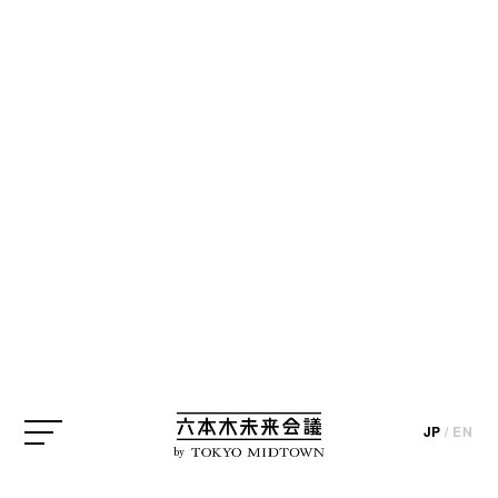
CREATOR
クリエイター
※掲載情報はインタビューおよびプロジェクト実施時のものになりま
す（一部を除く）。
八谷和彦
メディアアーティスト
Kazuhiko Hachiya / Media Artist
メディアアーティスト
八谷和彦
JP
/
EN
JP
/
EN
by