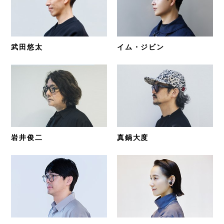
武田悠太
イム・ジビン
岩井俊二
真鍋大度