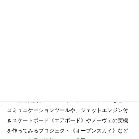
1966年4月18日（発明の日）生まれの発明系アーティ
スト。九州芸術工科大学（現九州大学芸術工学部）
画像設計学科卒業、コンサルティング会社勤務。そ
の後（株）PetWORKsを設立。現在にいたる。作品
に《視聴覚交換マシン》や《ポストペット》などの
コミュニケーションツールや、ジェットエンジン付
きスケートボード《エアボード》やメーヴェの実機
を作ってみるプロジェクト《オープンスカイ》など