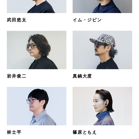
武田悠太
イム・ジビン
岩井俊二
真鍋大度
林士平
篠原ともえ