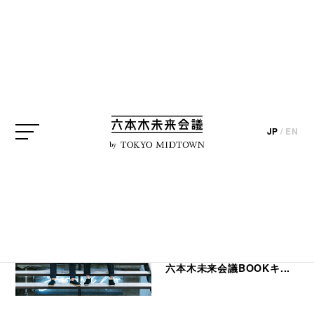
SEARCH
検索結果
JP
/
EN
by
PROJECT
六本木未来会議アイデア実
現プロジェクト#10
六本木未来会議BOOKキ...