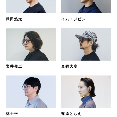
武田悠太
イム・ジビン
岩井俊二
真鍋大度
林士平
篠原ともえ