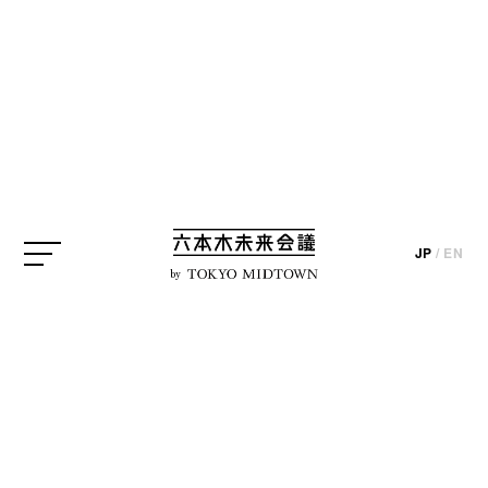
SEARCH
検索結果
JP
/
EN
by
編集部ブログ
【展覧会レポート】国立新
美術館「時代のプリズム：
日本で生まれた美術表現 ...