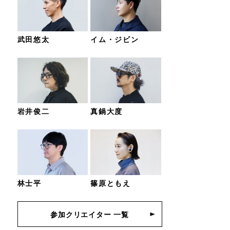
武田悠太
イム・ジビン
岩井俊二
真鍋大度
林士平
篠原ともえ
参加クリエイター 一覧