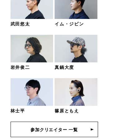
武田悠太
イム・ジビン
岩井俊二
真鍋大度
林士平
篠原ともえ
参加クリエイター 一覧