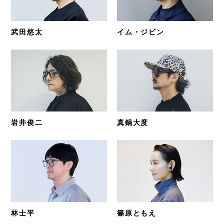
武田悠太
イム・ジビン
岩井俊二
真鍋大度
林士平
篠原ともえ