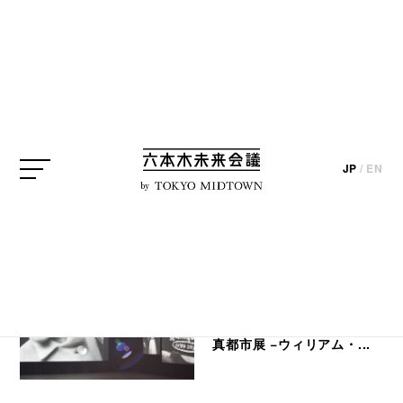
SEARCH
検索結果
JP
/
EN
by
編集部ブログ
【展覧会レポート】21_21
DESIGN SIGHT企画展「写
真都市展 −ウィリアム・...