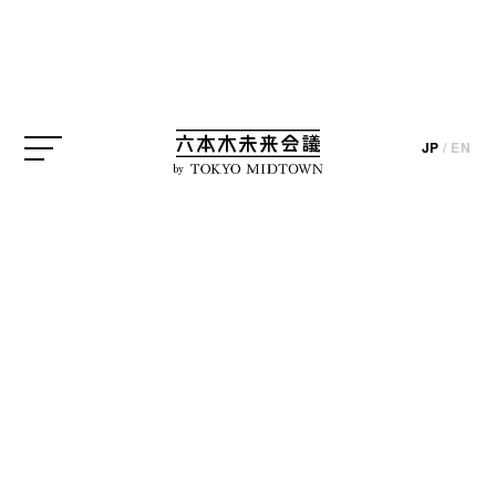
21_21 DESIGN SIGHT
サントリー美術館
森美術館
JP
/
EN
update_2026.05.08
by
六本木にあるミュージアムショップのグッズから、
今月、スタッフがおすすめするアイテムをご紹介し
ます。
《森美術館 ショップ》