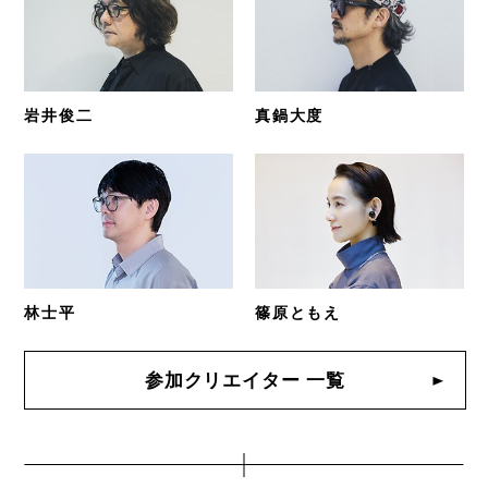
岩井俊二
真鍋大度
林士平
篠原ともえ
参加クリエイター 一覧