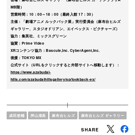
MB階）
営業時間：10：00～18：00（最終入館 17：30）
主催：「劇場アニメ ルックバック展」実行委員会（麻布台ヒルズ
ギャラリー、スタジオドリアン、エイベックス・ピクチャーズ）
協力：集英社、ミックスグリーン
協賛：Prime Video
XRコンテンツ協力：Bascule,Inc. CyberAgent,Inc.
後援：TOKYO MX
公式サイト（URLをクリックすると外部サイトへ移動します）：
https://www.azabudai-
hills.com/azabudaihillsgallery/sp/lookback-ex/
成田悠輔
押山清高
麻布台ヒルズ
麻布台ヒルズ ギャラリー
SHARE