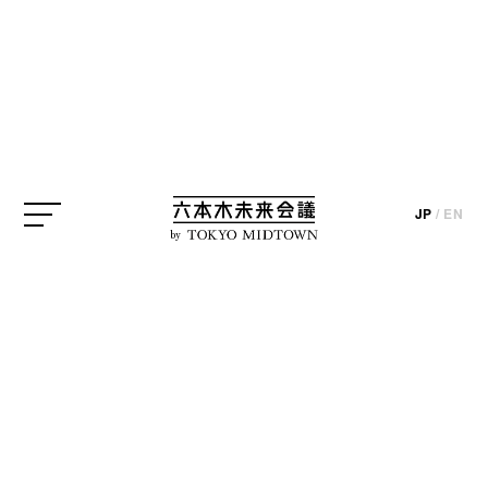
成田悠輔
押山清高
麻布台ヒルズ
麻布台ヒルズ ギャラリー
JP
/
EN
update_2026.01.26
by
麻布台ヒルズ ギャラリーでは2026年3月29日（日）
まで「劇場アニメ ルックバック展 ―押山清高 線の
感情」が開催中です。