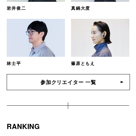
岩井俊二
真鍋大度
林士平
篠原ともえ
参加クリエイター 一覧
RANKING