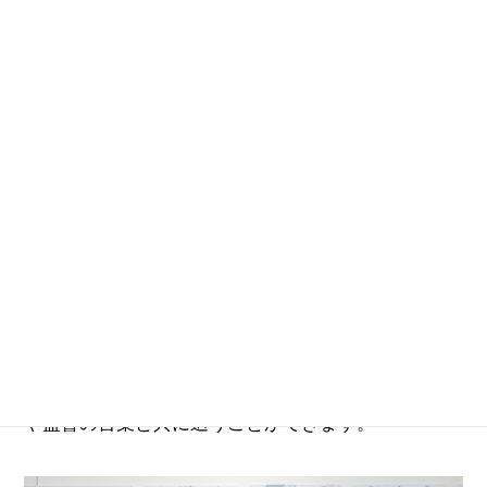
少年ジャンプ+で公開された藤本タツキ氏の読み切り
漫画『ルックバック』を原作とした同名の劇場アニ
メ。同作の監督を務めた押山清高氏自らが主催する
本展では、作品が完成するまでの過程を膨大な原画
や監督の言葉と共に追うことができます。