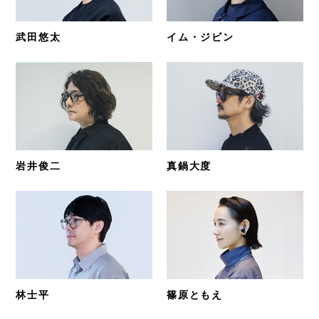
武田悠太
イム・ジビン
岩井俊二
真鍋大度
林士平
篠原ともえ