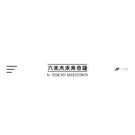
AXISギャラリー
update_2025.11.07
JP
/
EN
AXISギャラリーでは、11月9日（日）まで
by
「Industrial Romanticism（インダストリアル ロマン
ティシズム）」展が開催中です。日本を代表する７
社のインハウスデザイナー15名が参加し、プロトタ
イプやコンセプトモデルとともに、発想の原点や日
頃から大切にするデザインへの「ロマン」にフォー
カスしています。