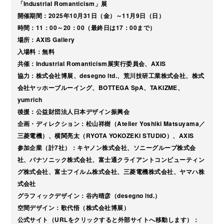
「Industrial Romanticism」展
開催期間：2025年10月31日（金）～11月9日（日）
時間：11：00～20：00（最終日は17：00まで）
場所：AXIS Gallery
入場料：無料
共催：Industrial Romanticism展実行委員会、AXIS
協力：株式会社博展、desegno ltd.、荒川技研工業株式会社、株式
会社ヤッホーブルーイング、BOTTEGA SpA、TAKIZME、
yumrich
後援：公益財団法人日本デザイン振興会
企画・ディレクション：松山祥樹（Atelier Yoshiki Matsuyama／
三菱電機）、横関亮太（RYOTA YOKOZEKI STUDIO）、AXIS
参加企業（計7社）：キヤノン株式会社、ソニーグループ株式会
社、パナソニック株式会社、富士通クライアントコンピューティン
グ株式会社、富士フイルム株式会社、三菱電機株式会社、ヤマハ株
式会社
グラフィックデザイン：谷内晴彦（desegno ltd.）
空間デザイン：歌代悟（株式会社博展）
公式サイト（URLをクリックすると外部サイトへ移動します）：