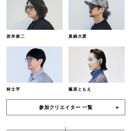
岩井俊二
真鍋大度
林士平
篠原ともえ
参加クリエイター 一覧