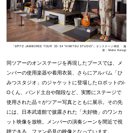
『SPITZ JAMBOREE TOUR '23-'24 "HIMITSU STUDIO"』オンステージ再現 撮
影：Maho Korogi
同ツアーのオンステージを再現したブースでは、メ
ンバーの使用楽器や着用衣装、さらにアルバム「ひ
みつスタジオ」のジャケットに登場したロボットのi-
Oくん、バンド土台や階段など、実際にステージで
使用された品々がツアー写真とともに展示。その先
には、日本武道館で披露された「大好物」のワンカ
ット映像を放映。メンバーの演奏シーンを間近で視
聴できる、ファン必見の映像となっています。