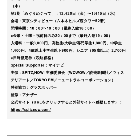
（木）
第3期「めぐりめぐって」：12月20日（金）〜1月15日（水）
会場：東京シティビュー（六本木ヒルズ森タワー52階）
開場時間：10：00〜19：00（最終入館18：00）
※金曜・土曜・祝前日のみ20：00まで（最終入館19：00）
入場料：一般3,000円、高校生/大学生/専門学生1,800円、中学生
1,400円、4歳以上小学生以下900円、シニア（65歳以上）2,700円
※日時指定券（税込価格）
Special Supporter：マイナビ
主催：SPITZ,NOW! 主催委員会（WOWOW／読売新聞社／ウィス
テリアート／TOKYO FM／ニュートラルコーポレーション）
特別協力：グラスホッパー
監修：アナザー
公式サイト（URLをクリックすると外部サイトへ移動します）：
https://spitznow.com/