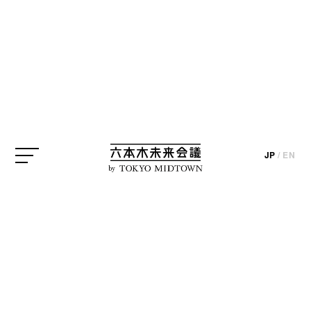
スピッツ秘宝館 撮影：Maho Korogi
東京シティビュー
JP
/
EN
update_2025.01.10
by
東京シティビューでは、2025年1月15日（水）まで
「SPITZ,NOW! 〜ロック大陸の物語展〜 Special
Supporter マイナビ」が開催中です。