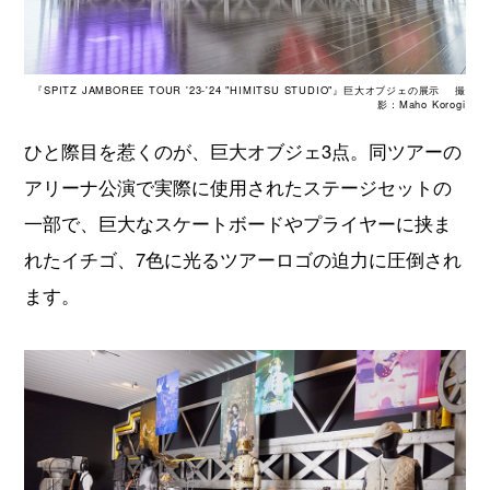
『SPITZ JAMBOREE TOUR '23-'24 "HIMITSU STUDIO"』巨大オブジェの展示 撮
影：Maho Korogi
ひと際目を惹くのが、巨大オブジェ3点。同ツアーの
アリーナ公演で実際に使用されたステージセットの
一部で、巨大なスケートボードやプライヤーに挟ま
れたイチゴ、7色に光るツアーロゴの迫力に圧倒され
ます。