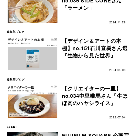
no.036 SIDE COREさん
「ラーメン」
2024.11.29
編集部ブログ
【デザイン＆アートの本
棚】no.151石川直樹さん選
『生物から見た世界』
2024.04.08
編集部ブログ
【クリエイターの一皿】
no.034中里唯馬さん「牛ほ
ほ肉のハヤシライス」
2022.07.04
EVENT
FUJIFILM SQUARE 企画写