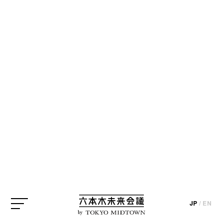
BLOG
【クリエイターの一皿】no.035石川直樹
さん「とろ～り濃厚ブルーベリーヨーグ
ルトフロート」
JP
/
EN
by