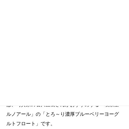
石川直樹
update_2024.05.17
六本木未来会議に登場したクリエイターのみなさん
が選んだ、六本木の"究極の一皿"をご紹介。美術館や
ギャラリー巡りと合わせて、ぜひご賞味を。今回
は、写真家の石川直樹さんがおすすめする「喫茶室
ルノアール」の「とろ～り濃厚ブルーベリーヨーグ
ルトフロート」です。