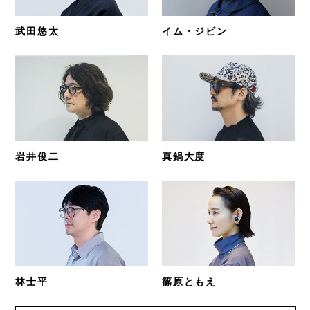
武田悠太
イム・ジビン
岩井俊二
真鍋大度
林士平
篠原ともえ