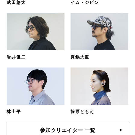
武田悠太
イム・ジビン
岩井俊二
真鍋大度
林士平
篠原ともえ
参加クリエイター 一覧