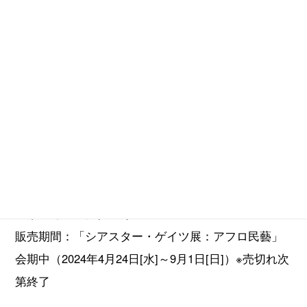
商品名：MON MATCHA（抹茶 30g）
金額：3,353円（税込）
販売期間：「シアスター・ゲイツ展：アフロ民藝」
会期中（2024年4月24日[水]～9月1日[日]）※売切れ次
第終了