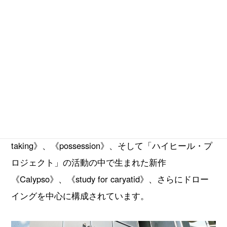
ィストです。2011年にはハイヒールを履ける義足の
製作を通して、すべての人にひらかれた＂選択の自
由＂を目指す「ハイヒール・プロジェクト」をスタ
ート。妊娠・出産を経て、2022年にこのプロジェク
トを再始動しました。
本展は、コロナ禍であった2019年から4年にわたって
制作してきた《just one of those things》、《leave-
taking》、《possession》、そして「ハイヒール・プ
ロジェクト」の活動の中で生まれた新作
《Calypso》、《study for caryatid》、さらにドロー
イングを中心に構成されています。