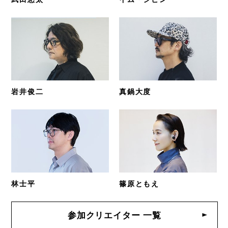
岩井俊二
真鍋大度
林士平
篠原ともえ
参加クリエイター 一覧