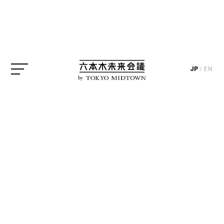
GALLERY ETHER
片山真理
JP
/
EN
by
update_2023.06.30
GALLERY ETHERは6月6日（火）から6月24日（土）
まで、アーティスト片山真理さんの個展
「CAVERN」を開催しました。今回はその様子をレ
ポートします。
片山さんは、自らの身体や義足、手縫いのオブジェ
などを用いた作品を中心に活動する国際的なアーテ