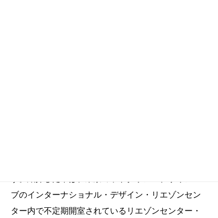
SIDE CORE
六本木未来会議BOOKキャラバン
服部滋樹
高須咲恵
update_2023.03.13
六本木未来会議に登場してくれたクリエイターのみ
なさまが「クリエイションのスイッチを押してくれ
る一冊」として推薦してくれた本を紹介していま
す。紹介した本は、東京ミッドタウン・デザインハ
ブのインターナショナル・デザイン・リエゾンセン
ター内で不定期開室されているリエゾンセンター・