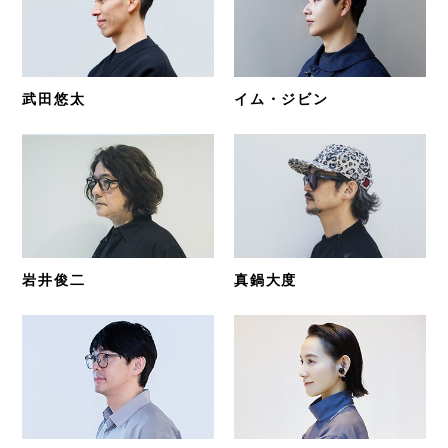
武田悠太
イム・ジビン
岩井俊二
真鍋大度