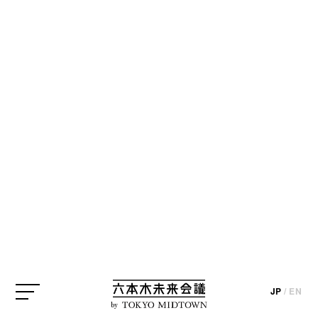
BLOG
【デザイン＆アートの本棚】no.137高須
咲恵さん選『ATYPICAL FOOTPRINT』
JP
/
EN
by