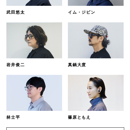
武田悠太
イム・ジビン
岩井俊二
真鍋大度
林士平
篠原ともえ