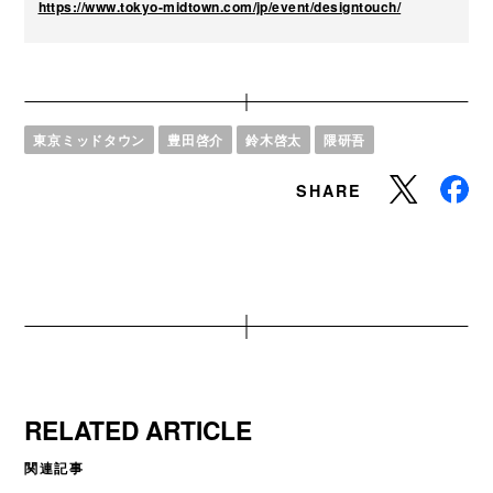
https://www.tokyo-midtown.com/jp/event/designtouch/
東京ミッドタウン
豊田啓介
鈴木啓太
隈研吾
SHARE
RELATED ARTICLE
関連記事