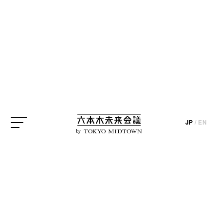
東京ミッドタウン
豊田啓介
鈴木啓太
隈研吾
update_2021.10.25
現在東京ミッドタウンでは、「デザインを五感で楽
JP
/
EN
しむ」をコンセプトにしたデザインの祭典「
Tokyo
by
Midtown DESIGN TOUCH 2021
」が開催されていま
す。今年のキーワードは「デザインの裏- Behind the
Scenes of Design -」。完成された商品やサービスの
デザインでなく、そこに至るまでのデザイナーの思
考や制作プロセスを探っていきます。