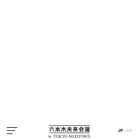
BLOG
【デザイン＆アートの本棚】no.114片岡
真実さん選『人間の条件』
JP
/
EN
by