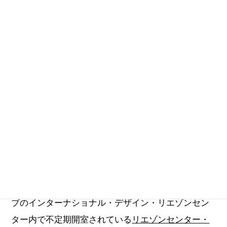
六本木ブックフェス
六本木未来会議BOOKキャラバン
服部滋樹
森の学校
片岡真実
update_2020.10.16
六本木未来会議に登場してくれたクリエイターのみ
なさまが「クリエイションのスイッチを押してくれ
る一冊」として推薦してくれた本を紹介していま
す。紹介した本は、東京ミッドタウン・デザインハ
ブのインターナショナル・デザイン・リエゾンセン
ター内で不定期開室されている
リエゾンセンター・