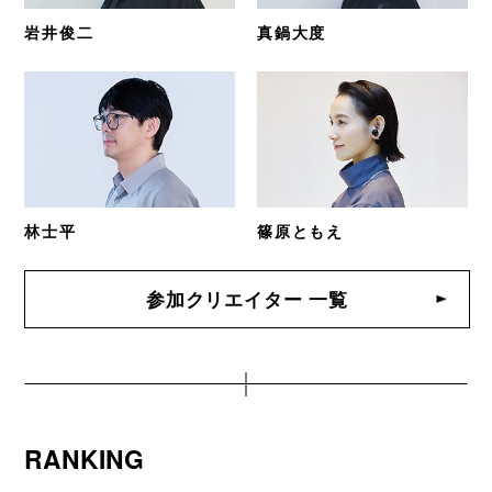
岩井俊二
真鍋大度
林士平
篠原ともえ
参加クリエイター 一覧
RANKING