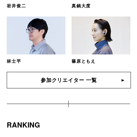
岩井俊二
真鍋大度
林士平
篠原ともえ
参加クリエイター 一覧
RANKING