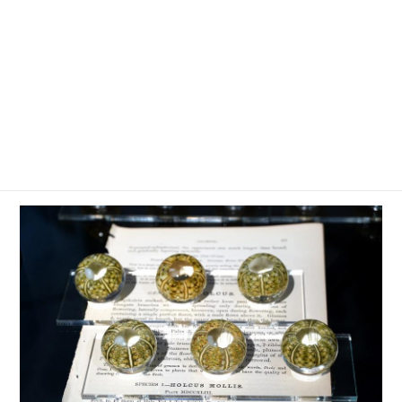
ウサギノネドコは自然の神秘さや不思議さを独自の
視点で切り取り、インテリアオブジェやギフトとし
て楽しめるプロダクトを製作。POP-UP SHOPでは
代表的な作品である「Sola cube」を中心に、「Sola
cube Mineral」「Sola cube Micro」「Unimaru」など
オリジナルプロダクトが一堂に会しました。