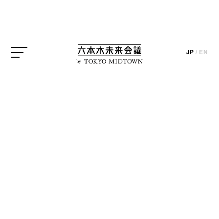
JP
/
EN
21_21 DESIGN SIGHT
by
update_2019.07.29
21_21 DESIGN SIGHTギャラリー3では、7月28日
（日）まで京都を拠点に「自然の造形美を伝える」
プロダクトを発信しているウサギノネドコによる
POP-UP SHOP「ウサギノネドコ ＠ 21_21」が開催
されました。