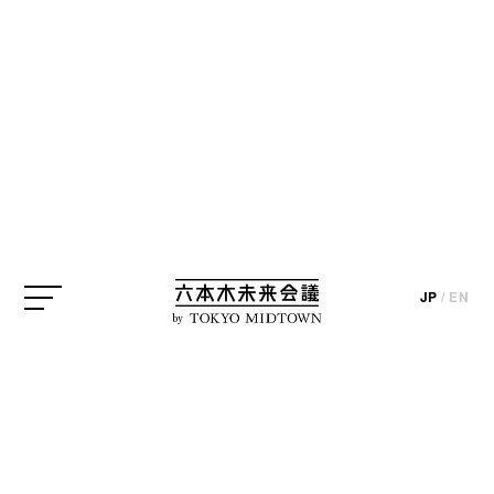
JP
/
EN
photo by Masahiro Muramatsu
by
現在、PERROTIN東京では2018年1月10日（水）ま
で、「TOILETPAPER: COLLABORATION MAURIZIO
CATTELAN / PIERPAOLO FERRARI」が開催中で
す。「TOILETPAPER」というのは、現代アーティス