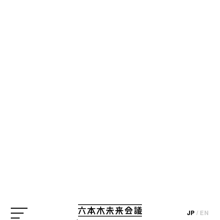
BLOG
【クリエイターの一皿】no.007 廣村正
彰さん「上海名物 黒酢のスブタ」
update_2017.01.16
JP
/
EN