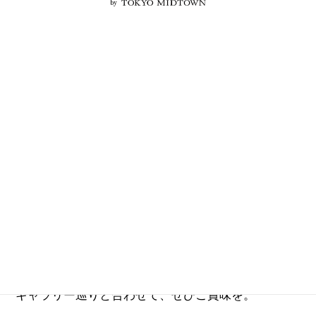
by
六本木未来会議に登場したクリエイターのみなさん
が選んだ、六本木の"究極の一皿"をご紹介。美術館や
ギャラリー巡りと合わせて、ぜひご賞味を。