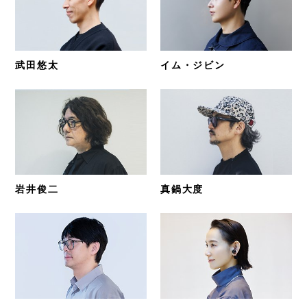
武田悠太
イム・ジビン
岩井俊二
真鍋大度