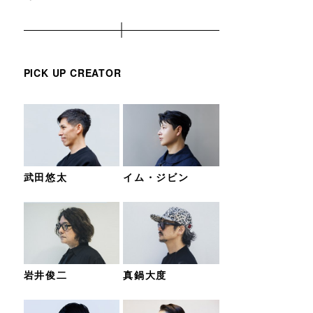
PICK UP CREATOR
武田悠太
イム・ジビン
岩井俊二
真鍋大度