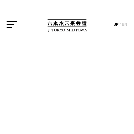
ろ。先日は東京ミッドタウン・デザインハブにて開
催中の｢未来を変えるデザイン展 -business with
social innovation in 2030-｣プレス内覧会に参加してき
JP
/
EN
ました。
by