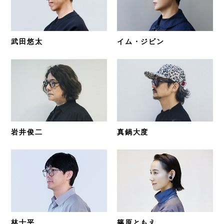
武田悠太
イム・ジビン
岩井俊二
真鍋大度
林士平
篠原ともえ