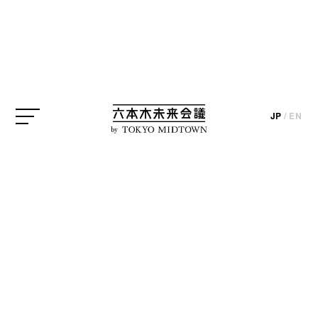
JP
/
EN
by
「フラワーアートアワード2013」in Tokyo Midtownは