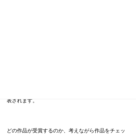
東京ミッドタウンのパブリックスペースを舞台に、
これからの都市における重要な構成要素である花や
緑で表現されるフラワーアートの魅力を、都市空間
を共有する人々のこころへ感性豊かに働きかける新
しいスタイルのアートコンペです。
募集により集まった作品の中から選ばれた作品が東
京ミッドタウンに展示され、公開審査を行い賞が発
表されます。
どの作品が受賞するのか、考えながら作品をチェッ