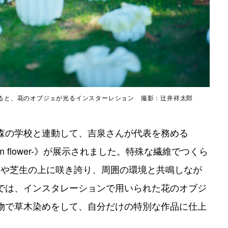
展示風景。日が暮れると、花のオブジェが光るインスターレション 撮影：辻井祥太郎
森の学校と連動して、吉泉さんが代表を務める
uilibrium flower-》が展示されました。特殊な繊維でつくら
水面や芝生の上に咲き誇り、周囲の環境と共鳴しなが
では、インスタレーションで用いられた花のオブジ
物で草木染めをして、自分だけの特別な作品に仕上