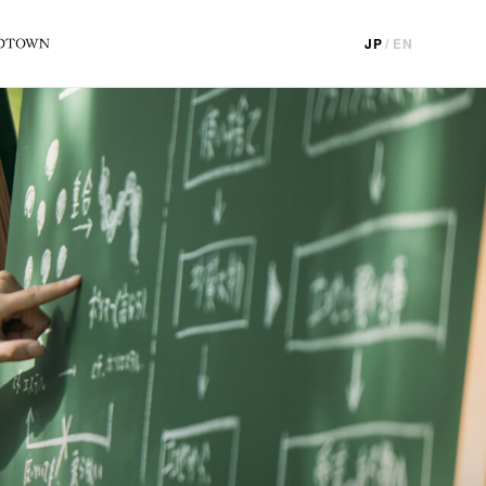
JP
/
EN