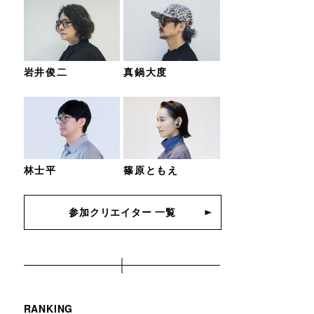
岩井俊二
真鍋大度
林士平
篠原ともえ
参加クリエイター 一覧
RANKING