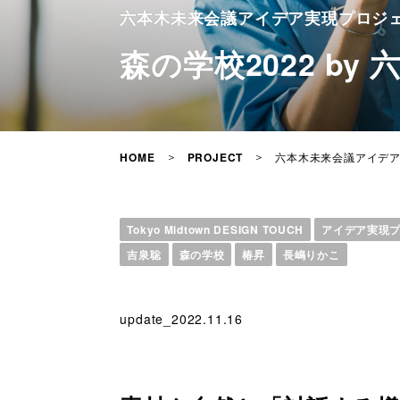
六本木未来会議アイデア実現プロジェク
森の学校2022 by
六本木未来会議アイデア実現
HOME
PROJECT
Tokyo Midtown DESIGN TOUCH
アイデア実現
吉泉聡
森の学校
椿昇
長嶋りかこ
update_2022.11.16