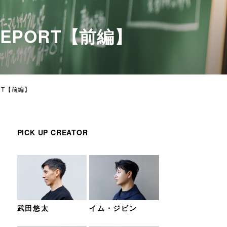
REPORT【前編】
RT【前編】
PICK UP CREATOR
武田悠太
イム・ジビン