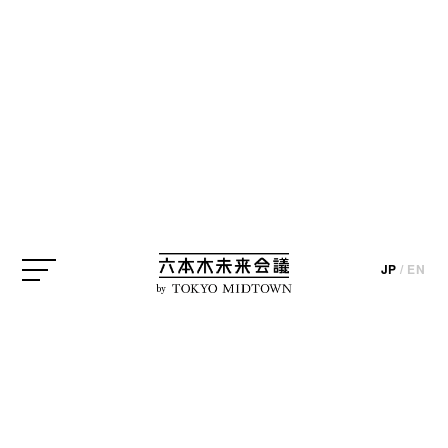
アイデア実現プロジェクト
六本木未来大学
夏野剛
update_2015.09.16
photo_ tsukao / text & edit_kentaro inoue & yosuke iizuka
JP
/
EN
by
第2回 講義レポート 「夏野剛さん、
ビジネスのデザインって何です
か？」
「六本木未来大学 by 水野学」第2回は、NTT