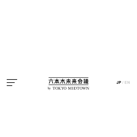
アイデア実現プロジェクト
六本木未来大学
小西利行
update_2015.08.19
photo_ tsukao / text&edit_kentaro inoue&yosuke iizuka
JP
/
EN
by
第1回 講義レポート 「小西利行さ
ん、伝わるアイデアって何です
か？」
「六本木未来大学 by 水野学」第1回として