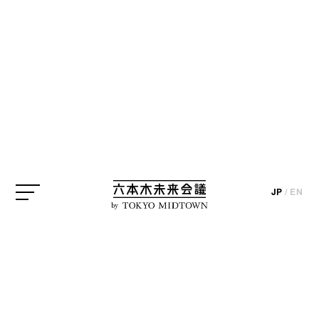
アイデア実現プロジェクト
六本のアートの木
小山薫堂
update_2018.04.25
photo_masashi takahashi / text_teppei ikeda
JP
/
EN
by
2012年クリエイターインタビューにて、放送
作家・脚本家の小山薫堂さんが語った「六本
木に6本の木を植えよう」というアイデアを実
現するプロジェクトが始動します。どんな木
を、どのように植え、何を表現するのか。そ