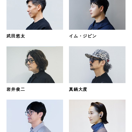
武田悠太
イム・ジビン
岩井俊二
真鍋大度