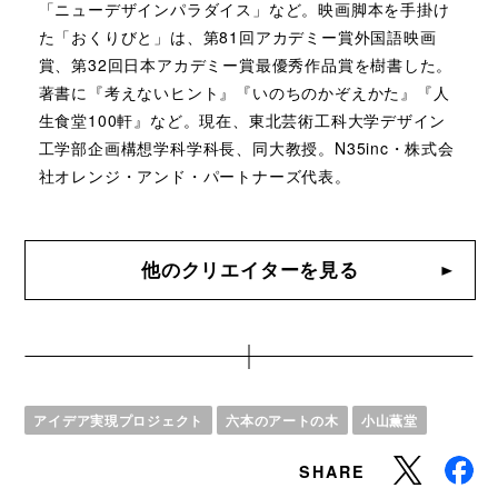
「ニューデザインパラダイス」など。映画脚本を手掛け
た「おくりびと」は、第81回アカデミー賞外国語映画
賞、第32回日本アカデミー賞最優秀作品賞を樹書した。
著書に『考えないヒント』『いのちのかぞえかた』『人
生食堂100軒』など。現在、東北芸術工科大学デザイン
工学部企画構想学科学科長、同大教授。N35inc・株式会
社オレンジ・アンド・パートナーズ代表。
他のクリエイターを見る
アイデア実現プロジェクト
六本のアートの木
小山薫堂
SHARE