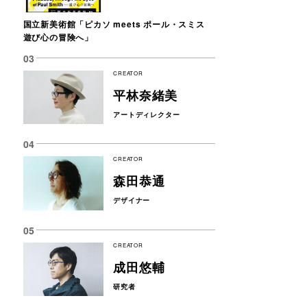
国立新美術館「ピカソ meets ポール・スミス
遊び心の冒険へ」
CREATOR
平林奈緒美
アートディレクター
CREATOR
森田恭通
デザイナー
CREATOR
成田悠輔
研究者