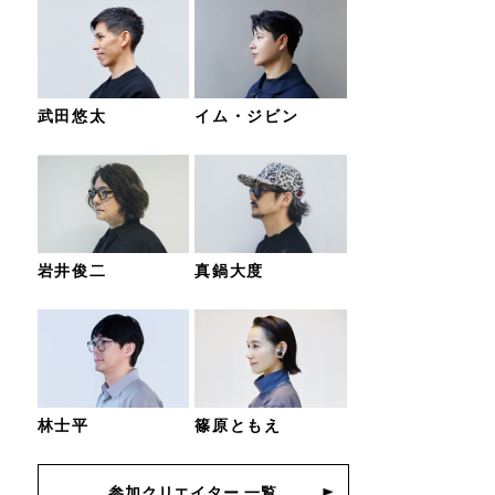
武田悠太
イム・ジビン
岩井俊二
真鍋大度
林士平
篠原ともえ
参加クリエイター 一覧