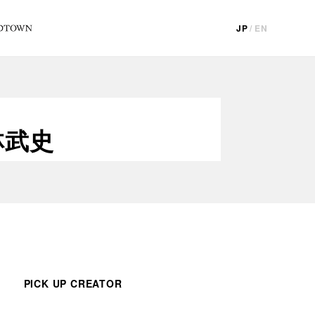
JP
/
EN
林武史
PICK UP CREATOR