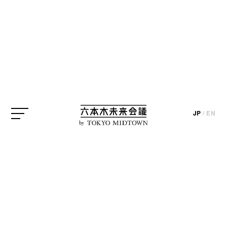
JP
/
EN
by