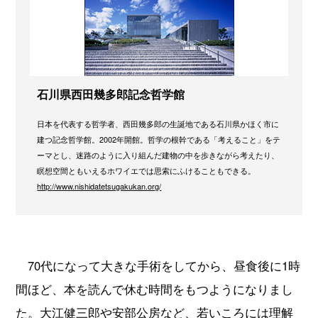
石川県西田幾多郎記念哲学館
日本を代表する哲学者、西田幾多郎の生誕地である石川県かほく市に
建つ記念哲学館。2002年開館。哲学の根幹である「考えること」をテ
ーマとし、迷路のように入り組んだ建物の中を歩きながら考えたり、
瞑想空間ともいえるホワイエでは思索にふけることもできる。
http://www.nishidatetsugakukan.org/
70代になって大きな手術をしてから、昼食後に1時
間ほど、本を読んで休む時間をもつようになりまし
た。大江健三郎や安部公房など、若いころには理解