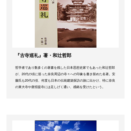
『古寺巡礼』著・和辻哲郎
哲学者であり数多くの著書を残した日本思想史家でもあった和辻哲郎
が、20代の頃に巡った奈良周辺の寺々への印象を書き留めた名著。安
藤氏も20代の頃、何度も日本の伝統建築探訪の旅に出かけ、特に奈良
の東大寺や唐招提寺には足しげく通い、感銘を受けたという。