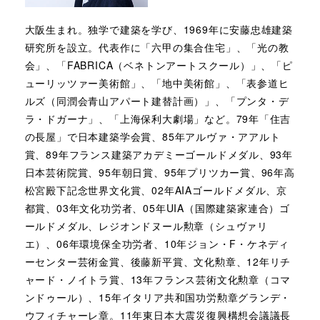
大阪生まれ。独学で建築を学び、1969年に安藤忠雄建築
研究所を設立。代表作に「六甲の集合住宅」、「光の教
会」、「FABRICA（ベネトンアートスクール）」、「ピ
ューリッツァー美術館」、「地中美術館」、「表参道ヒ
ルズ（同潤会青山アパート建替計画）」、「プンタ・デ
ラ・ドガーナ」、「上海保利大劇場」など。79年「住吉
の長屋」で日本建築学会賞、85年アルヴァ・アアルト
賞、89年フランス建築アカデミーゴールドメダル、93年
日本芸術院賞、95年朝日賞、95年プリツカー賞、96年高
松宮殿下記念世界文化賞、02年AIAゴールドメダル、京
都賞、03年文化功労者、05年UIA（国際建築家連合）ゴ
ールドメダル、レジオンドヌール勲章（シュヴァリ
エ）、06年環境保全功労者、10年ジョン・F・ケネディ
ーセンター芸術金賞、後藤新平賞、文化勲章、12年リチ
ャード・ノイトラ賞、13年フランス芸術文化勲章（コマ
ンドゥール）、15年イタリア共和国功労勲章グランデ・
ウフィチャーレ章。11年東日本大震災復興構想会議議長