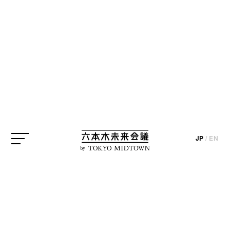
JP
/
EN
by