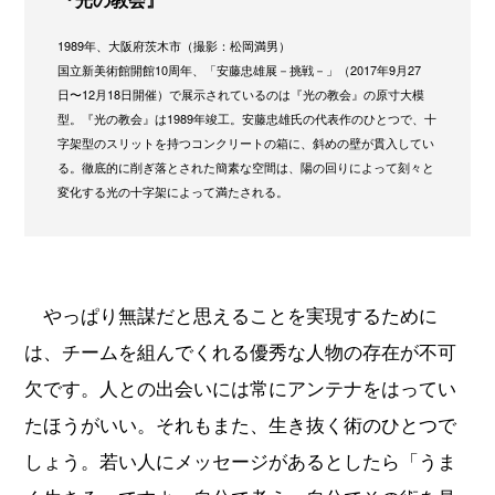
1989年、大阪府茨木市（撮影：松岡満男）
国立新美術館開館10周年、「安藤忠雄展－挑戦－」（2017年9月27
日〜12月18日開催）で展示されているのは『光の教会』の原寸大模
型。『光の教会』は1989年竣工。安藤忠雄氏の代表作のひとつで、十
字架型のスリットを持つコンクリートの箱に、斜めの壁が貫入してい
る。徹底的に削ぎ落とされた簡素な空間は、陽の回りによって刻々と
変化する光の十字架によって満たされる。
やっぱり無謀だと思えることを実現するために
は、チームを組んでくれる優秀な人物の存在が不可
欠です。人との出会いには常にアンテナをはってい
たほうがいい。それもまた、生き抜く術のひとつで
しょう。若い人にメッセージがあるとしたら「うま