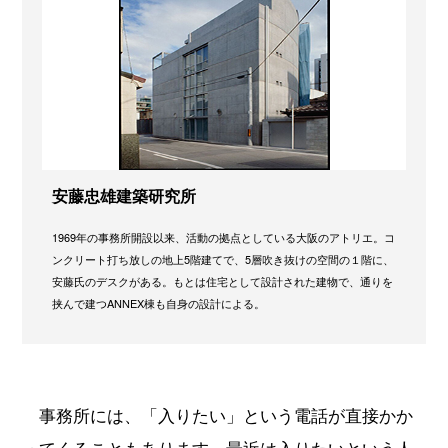
安藤忠雄建築研究所
1969年の事務所開設以来、活動の拠点としている大阪のアトリエ。コ
ンクリート打ち放しの地上5階建てで、5層吹き抜けの空間の１階に、
安藤氏のデスクがある。もとは住宅として設計された建物で、通りを
挟んで建つANNEX棟も自身の設計による。
事務所には、「入りたい」という電話が直接かか