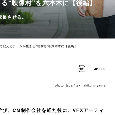
る“映像村”を六本木に【後編】
成長させる。
世界で戦えるチームが集まる“映像村”を六本木に【後編】
JP
/
EN
photo_tada / text_akiko miyaura
び、CM制作会社を経た後に、VFXアーティ