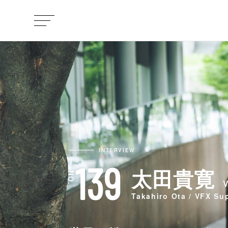
INTERVIEW
139
太田貴寛
Takahiro Ota / VFX Su