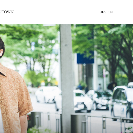
JP
/
EN