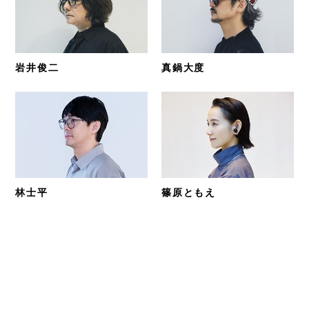
岩井俊二
真鍋大度
林士平
篠原ともえ
参加クリエイター 一覧
RANKING