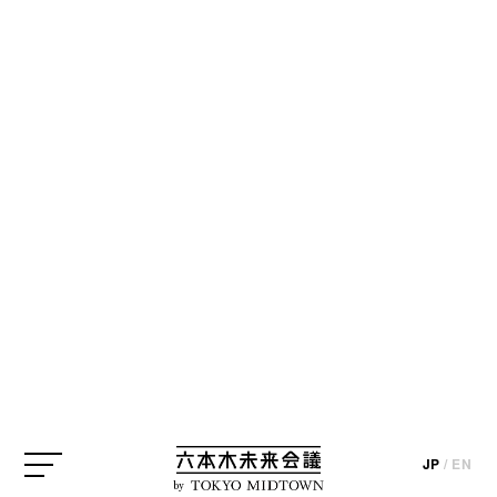
JP
/
EN
by