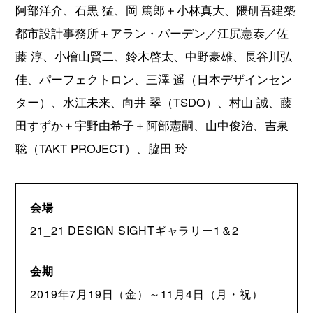
阿部洋介、石黒 猛、岡 篤郎＋小林真大、隈研吾建築
都市設計事務所＋アラン・バーデン／江尻憲泰／佐
藤 淳、小檜山賢二、鈴木啓太、中野豪雄、長谷川弘
佳、パーフェクトロン、三澤 遥（日本デザインセン
ター）、水江未来、向井 翠（TSDO）、村山 誠、藤
田すずか＋宇野由希子＋阿部憲嗣、山中俊治、吉泉
聡（TAKT PROJECT）、脇田 玲
会場
21_21 DESIGN SIGHTギャラリー1＆2
会期
2019年7月19日（金）～11月4日（月・祝）