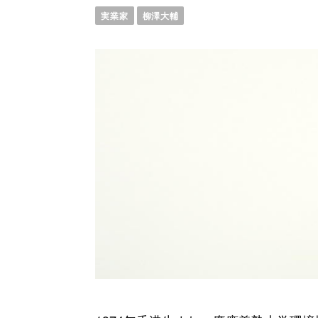
実業家
柳澤大輔