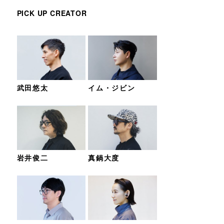
PICK UP CREATOR
武田悠太
イム・ジビン
岩井俊二
真鍋大度