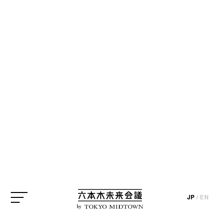
CREATOR
クリエイター
※掲載情報はインタビューおよびプロジェクト実施時のものになりま
す（一部を除く）。
須藤玲子
テキスタイルデザイナー
Reiko Sudo / Textile Designer
デザイナー
須藤玲子
JP
/
EN
JP
/
EN
by