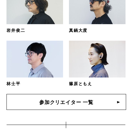
岩井俊二
真鍋大度
林士平
篠原ともえ
参加クリエイター 一覧