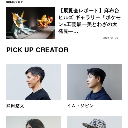
編集部ブログ
【展覧会レポート】麻布台
ヒルズ ギャラリー「ポケモ
ン×工芸展―美とわざの大
発見―...
2025.01.20
PICK UP CREATOR
武田悠太
イム・ジビン