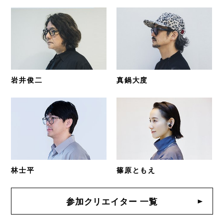
岩井俊二
真鍋大度
林士平
篠原ともえ
参加クリエイター 一覧