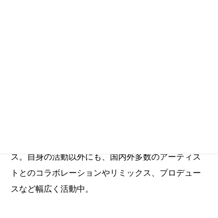
ミュージシャン、プロデューサー。1989年、フリッ
パーズギターのメンバーとしてデビュー。バンド解
散後1993年、Cornelius（コーネリアス）として活動
開始。現在まで6枚のオリジナルアルバムをリリー
ス。自身の活動以外にも、国内外多数のアーティス
トとのコラボレーションやリミックス、プロデュー
スなど幅広く活動中。