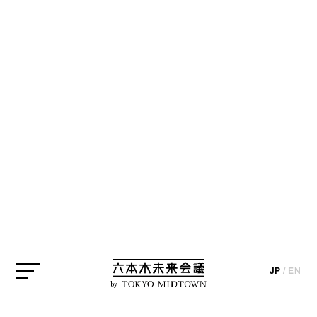
CREATOR
クリエイター
※掲載情報はインタビューおよびプロジェクト実施時のものになりま
す（一部を除く）。
小山田圭吾
ミュージシャン
Keigo Oyamada / Musician
ミュージシャン
小山田圭吾
JP
/
EN
JP
/
EN
by