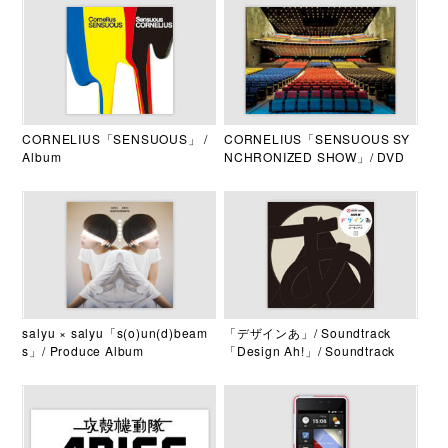
CORNELIUS「SENSUOUS」 /
CORNELIUS「SENSUOUS SY
Album
NCHRONIZED SHOW」/ DVD
salyu × salyu「s(o)un(d)beam
「デザインあ」/ Soundtrack
s」/ Produce Album
「Design Ah!」/ Soundtrack