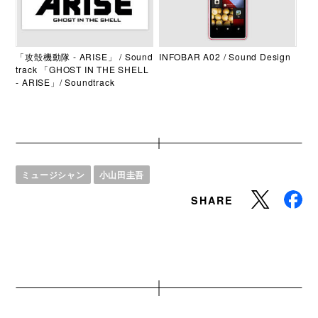
「攻殻機動隊 - ARISE」 / Sound
INFOBAR A02 / Sound Design
track 「GHOST IN THE SHELL
- ARISE」/ Soundtrack
ミュージシャン
小山田圭吾
SHARE