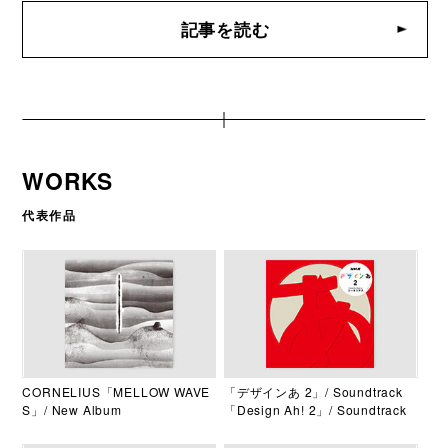
記事を読む
WORKS
代表作品
CORNELIUS「MELLOW WAVE
「デザインあ 2」/ Soundtrack
S」/ New Album
「Design Ah! 2」/ Soundtrack