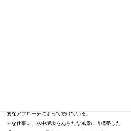
1982年群馬県生まれ。武蔵野美術大学工芸工業デザ
イン学科卒業後、デザインオフィスnendoを経て、
2009年より日本デザインセンター原デザイン研究所
に所属。2014年より三澤デザイン研究室として活動
開始。ものごとの奥に潜む原理を観察し、そこから
引き出した未知の可能性を視覚化する試みを、実験
的なアプローチによって続けている。
主な仕事に、水中環境をあらたな風景に再構築した