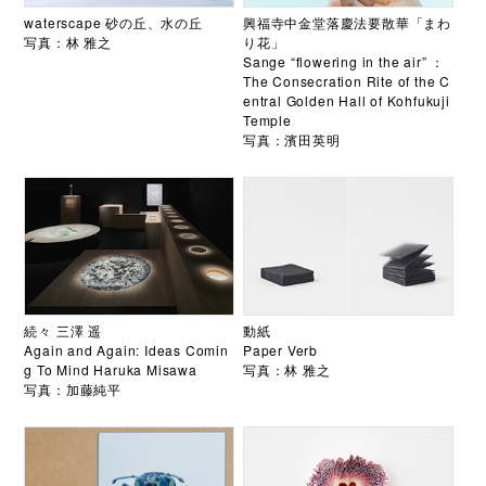
waterscape 砂の丘、水の丘
興福寺中金堂落慶法要散華「まわ
写真：林 雅之
り花」
Sange “flowering in the air” ：
The Consecration Rite of the C
entral Golden Hall of Kohfukuji
Temple
写真：濱田英明
続々 三澤 遥
動紙
Again and Again: Ideas Comin
Paper Verb
g To Mind Haruka Misawa
写真：林 雅之
写真：加藤純平