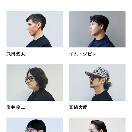
武田悠太
イム・ジビン
岩井俊二
真鍋大度