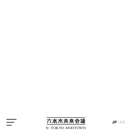
CREATOR
クリエイター
※掲載情報はインタビューおよびプロジェクト実施時のものになりま
す（一部を除く）。
三澤遥
デザイナー
Haruka Misawa / Dsigner
デザイナー
三澤遥
JP
/
EN
JP
/
EN
by