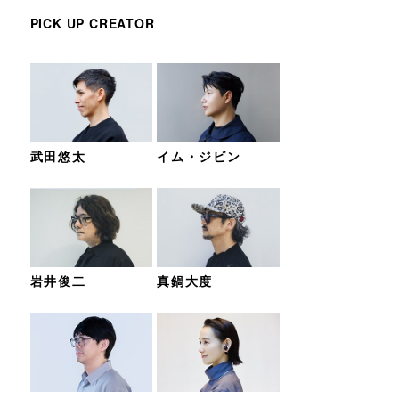
PICK UP CREATOR
武田悠太
イム・ジビン
岩井俊二
真鍋大度