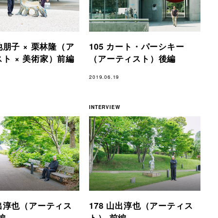
鴻池朋子 × 栗林隆（ア
105 カート・パーシキー
ト × 美術家）前編
（アーティスト）後編
2019.06.19
INTERVIEW
山出淳也（アーティス
178 山出淳也（アーティス
編
ト） 前編