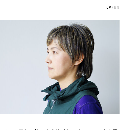
JP
/
EN