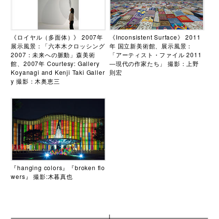
《ロイヤル（多面体）》 2007年
《Inconsistent Surface》 2011
展示風景：「六本木クロッシング
年 国立新美術館、展示風景：
2007：未来への脈動」森美術
「アーティスト・ファイル 2011
館、2007年 Courtesy: Gallery
―現代の作家たち」 撮影：上野
Koyanagi and Kenji Taki Galler
則宏
y 撮影：木奥恵三
『hanging colors』『broken flo
wers』 撮影:木暮真也