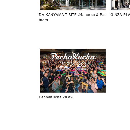
DAIKANYAMA T-SITE ©Nacάsa & Par
GINZA PLA
tners
PechaKucha 20✕20