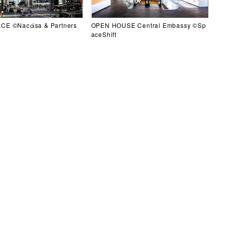
CE ©Nacάsa & Partners
OPEN HOUSE Central Embassy ©Sp
aceShift