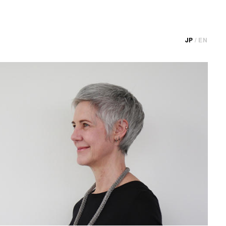
JP
/
EN