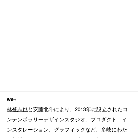
1982年山形県生まれ。セントラルセントマーティン
ズ卒業。2013年にコンテンポラリーデザインスタジ
オwe+を共同設立。武蔵野美術大学非常勤講師。
we+
林登志也
と安藤北斗により、2013年に設立されたコ
ンテンポラリーデザインスタジオ。プロダクト、イ
ンスタレーション、グラフィックなど、多岐にわた