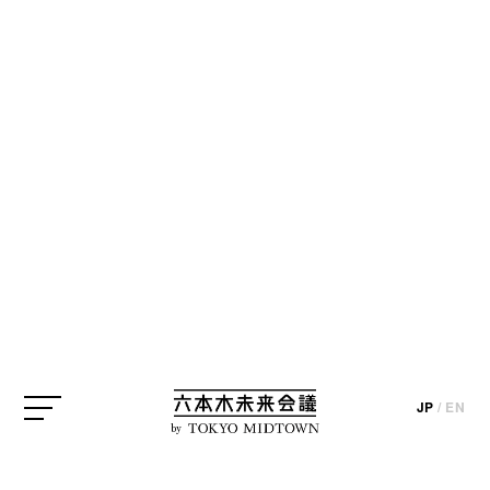
CREATOR
クリエイター
※掲載情報はインタビューおよびプロジェクト実施時のものになりま
す（一部を除く）。
安藤北斗（we+）
デザイナー
Hokuto Ando / Designer
デザイナー
安藤北斗
JP
/
EN
by
JP
/
EN