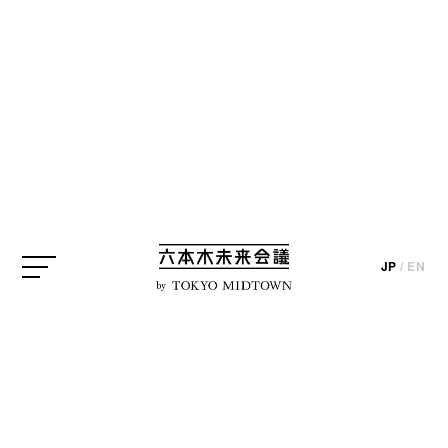
SEARCH
検索結果
JP
/
EN
by
編集部ブログ
【六本木】この秋行きたい
注目のデザインイベント・
展覧会10選