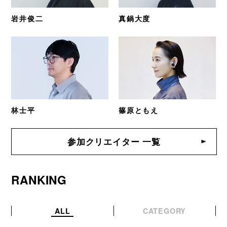
岩井俊二
真鍋大度
林士平
篠原ともえ
参加クリエイター 一覧
RANKING
ALL
CATEGORY